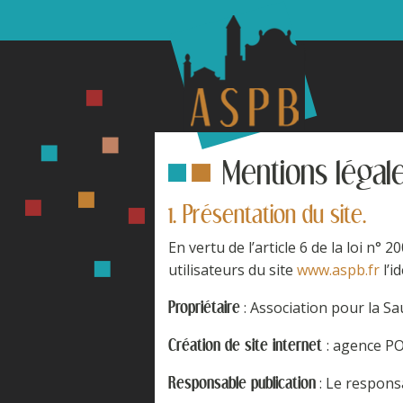
Mentions légal
1. Présentation du site.
En vertu de l’article 6 de la loi n°
utilisateurs du site
www.aspb.fr
l’i
: Association pour la S
Propriétaire
: agence P
Création de site internet
: Le respons
Responsable publication