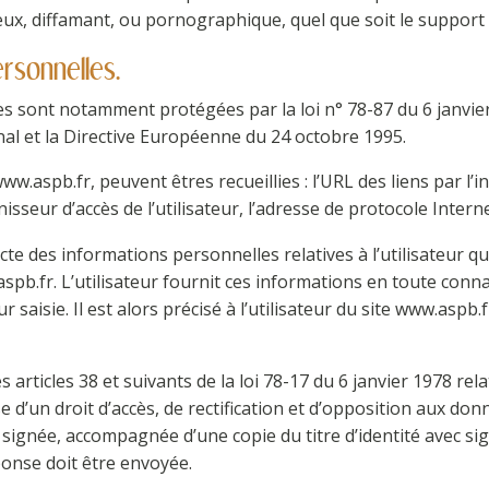
eux, diffamant, ou pornographique, quel que soit le support 
rsonnelles.
s sont notamment protégées par la loi n° 78-87 du 6 janvier 
énal et la Directive Européenne du 24 octobre 1995.
 www.aspb.fr, peuvent êtres recueillies : l’URL des liens par l’
sseur d’accès de l’utilisateur, l’adresse de protocole Internet 
cte des informations personnelles relatives à l’utilisateur q
aspb.fr. L’utilisateur fournit ces informations en toute co
r saisie. Il est alors précisé à l’utilisateur du site www.aspb.
ticles 38 et suivants de la loi 78-17 du 6 janvier 1978 relati
ose d’un droit d’accès, de rectification et d’opposition aux d
signée, accompagnée d’une copie du titre d’identité avec sign
éponse doit être envoyée.