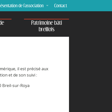
ésentation de l'association
Contact
urquoi l'ASPB ?
de
Patrimoine bâti
atuts de l'ASPB
breillois
glement intérieur
reau en exercice
mérique, il est précisé aux
ion et de son suivi :
0 Breil-sur-Roya