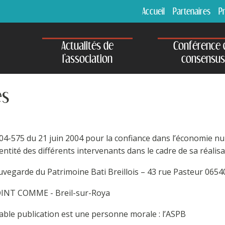
Accueil
Partenaires
Pr
Po
Actualités de
Conférence 
St
l'association
consensus
Rè
es
Bu
 2004-575 du 21 juin 2004 pour la confiance dans l’économie nu
dentité des différents intervenants dans le cadre de sa réalisat
auvegarde du Patrimoine Bati Breillois – 43 rue Pasteur 0654
OINT COMME - Breil-sur-Roya
able publication est une personne morale : l’ASPB